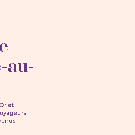
e
-au-
Or et
voyageurs,
evenus