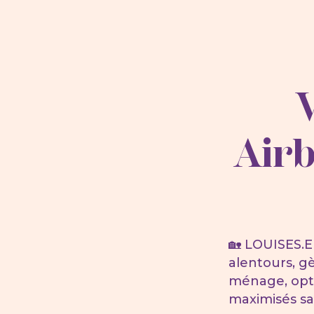
Air
🏡 LOUISES.
alentours, gè
ménage, opti
maximisés sa