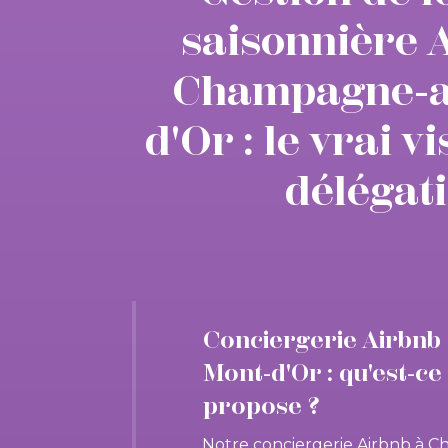
saisonnière 
Champagne-a
d'Or : le vrai v
délégat
Conciergerie Airbn
Mont-d'Or : qu'est-ce
propose ?
Notre conciergerie Airbnb à