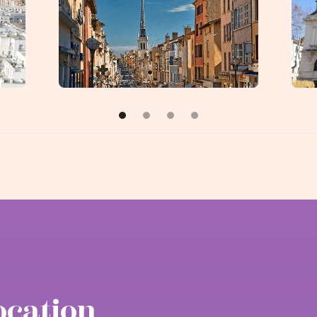
Villefranche-sur-Saône
Ou
ocation