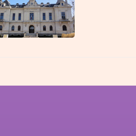
llins
Caluire-et-C