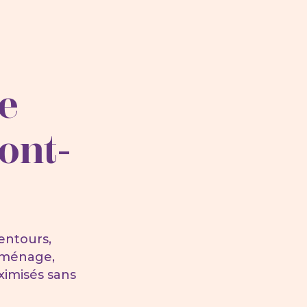
e
ont-
entours,
, ménage,
ximisés sans