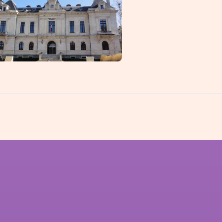
llins
Caluire-et-C