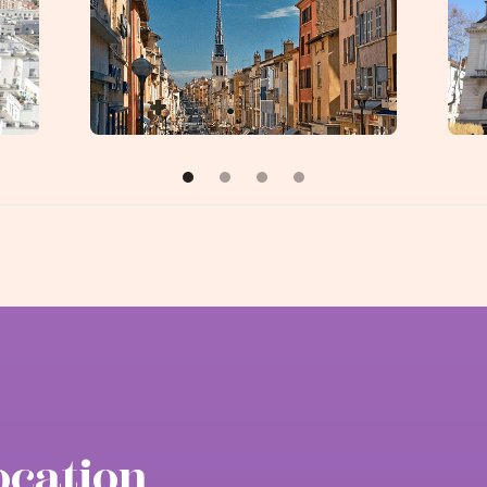
Villefranche-sur-Saône
Ou
ocation