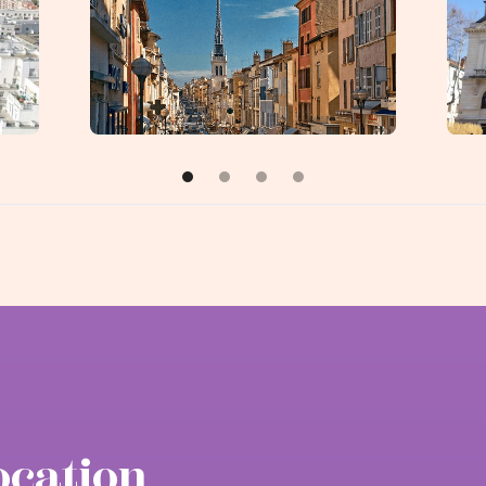
Villefranche-sur-Saône
Ou
ocation