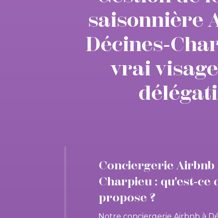
saisonnière 
Décines-Charp
vrai visage
délégat
Conciergerie Airbnb 
Charpieu : qu'est-ce 
propose ?
Notre conciergerie Airbnb à D