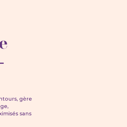
e
-
ntours, gère
age,
ximisés sans