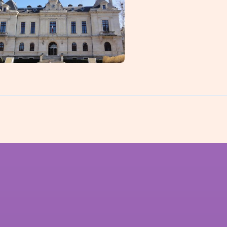
llins
Caluire-et-C