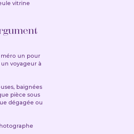
ule vitrine
argument
 numéro un pour
e un voyageur à
euses, baignées
que pièce sous
 vue dégagée ou
 photographe