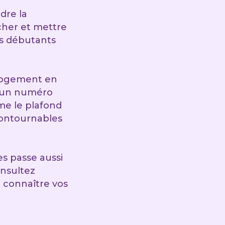
dre la
cher et mettre
des débutants
e logement en
r un numéro
mme le plafond
contournables
s passe aussi
onsultez
r connaître vos