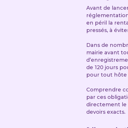
Avant de lance
réglementation 
en péril la rent
pressés, à évit
Dans de nombreu
mairie avant t
d’enregistremen
de 120 jours po
pour tout hôte 
Comprendre com
par ces obligat
directement le s
devoirs exacts.