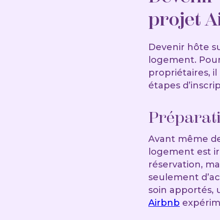
projet 
Devenir hôte s
logement. Pou
propriétaires, i
étapes d’inscri
Préparat
Avant même de 
logement est i
réservation, mai
seulement d’accu
soin apportés,
Airbnb
expérim