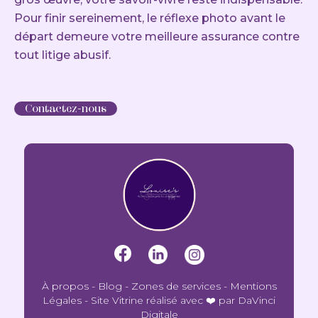
Pour finir sereinement, le réflexe photo avant le
départ demeure votre meilleure assurance contre
tout litige abusif.
Contactez-nous
À propos
-
Blog
-
Zones de services
-
Mentions
Légales
-
Site Vitrine réalisé avec ❤️ par DaVinci
Digitale