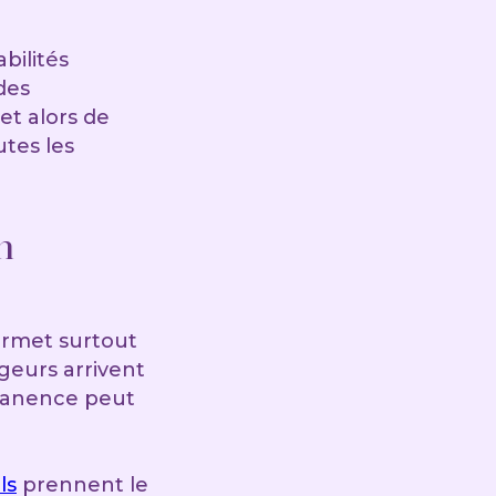
bilités
des
et alors de
utes les
n
ermet surtout
geurs arrivent
ermanence peut
ls
prennent le