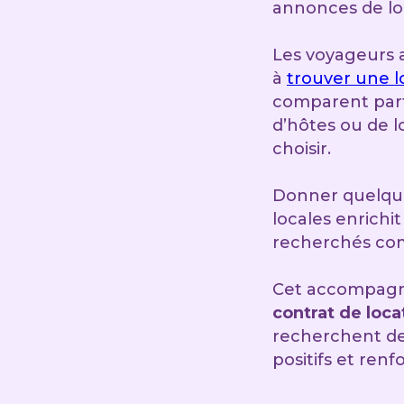
annonces de lo
Les voyageurs a
à
trouver une l
comparent parfo
d’hôtes ou de 
choisir.
Donner quelques
locales enrichi
recherchés com
Cet accompagn
contrat de loca
recherchent des
positifs et renf