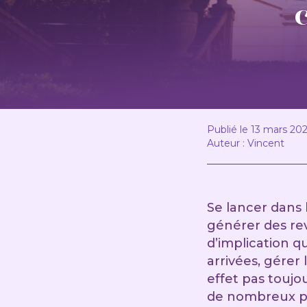
Publié le 13 mars 20
Auteur : Vincent
Se lancer dans 
générer des re
d’implication q
arrivées, gérer
effet pas toujo
de nombreux pro