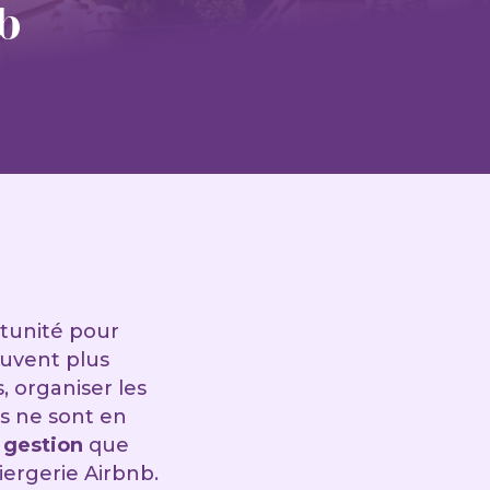
b
tunité pour
ouvent plus
, organiser les
es ne sont en
e gestion
que
ergerie Airbnb.