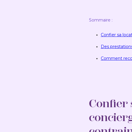
Sommaire :
Confier sa loca
Des prestations
Comment reconn
Confier 
concierg
contrai