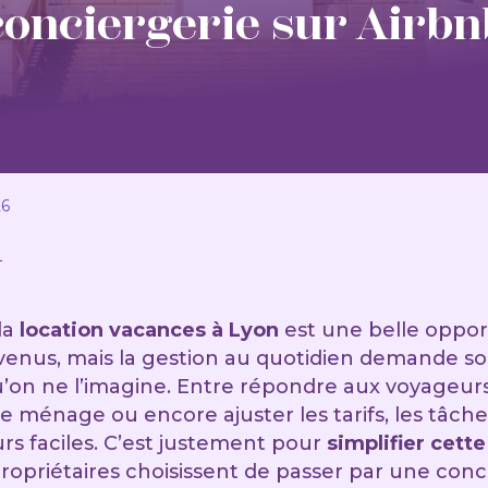
conciergerie sur Airbn
26
la
location vacances à Lyon
est une belle oppor
venus, mais la gestion au quotidien demande s
u’on ne l’imagine. Entre répondre aux voyageurs
 le ménage ou encore ajuster les tarifs, les tâch
urs faciles. C’est justement pour
simplifier cett
priétaires choisissent de passer par une conci