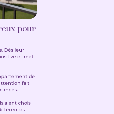
ureux pour
s. Dès leur
ositive et met
 appartement de
ttention fait
acances.
ils aient choisi
ifférentes